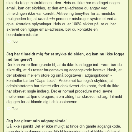
skal du følge instruktionen i den. Hvis du ikke har modtaget nogen
email, kan det skyldes, at den email-adresse du angav ved
tilmeldingen ikke var korrekt. Aktivering benyttes for at mindske
muligheden for, at
uønskede
personer misbruger systemet ved at
give ukorrekte oplysninger. Hvis du er 100% sikker på, at du har
skrevet den rigtige email-adresse, bør du kontakte en
boardadministrator.
Top
Jeg har tilmeldt mig for et stykke tid siden, og kan nu ikke logge
ind længere?!
Der kan være flere grunde til, at du ikke kan logge ind. Først bør du
sikre dig, at du taster brugernavn og adgangskode korrekt. Husk, at
der skelnes mellem store og små bogstaver i adgangskoden -
kontroller tasten "Caps Lock". Problemet kan også skyldes, at
administratoren har slettet eller deaktiveret din konto, fordi du ikke
har skrevet nogle indlæg. Det er normal procedure med jævne
mellemrum at fjerne brugere, som aldrig har skrevet indlæg. Tilmeld
dig igen for at blande dig i diskussionerne.
Top
Jeg har glemt min adgangskode!
Gå ikke i panik! Det er ikke muligt at finde din gamle adgangskode,
men der kan dannes en ny. Gå til loginsiden ved at klikke på linket