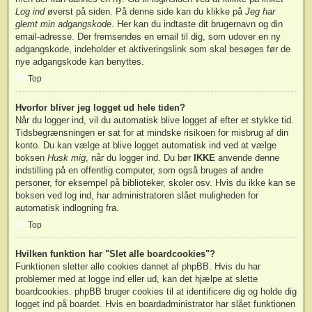
Log ind
øverst på siden. På denne side kan du klikke på
Jeg har
glemt min adgangskode
. Her kan du indtaste dit brugernavn og din
email-adresse. Der fremsendes en email til dig, som udover en ny
adgangskode, indeholder et aktiveringslink som skal besøges før de
nye adgangskode kan benyttes.
Top
Hvorfor bliver jeg logget ud hele tiden?
Når du logger ind, vil du automatisk blive logget af efter et stykke tid.
Tidsbegrænsningen er sat for at mindske risikoen for misbrug af din
konto. Du kan vælge at blive logget automatisk ind ved at vælge
boksen
Husk mig
, når du logger ind. Du bør
IKKE
anvende denne
indstilling på en offentlig computer, som også bruges af andre
personer, for eksempel på biblioteker, skoler osv. Hvis du ikke kan se
boksen ved log ind, har administratoren slået muligheden for
automatisk indlogning fra.
Top
Hvilken funktion har "Slet alle boardcookies"?
Funktionen sletter alle cookies dannet af phpBB. Hvis du har
problemer med at logge ind eller ud, kan det hjælpe at slette
boardcookies. phpBB bruger cookies til at identificere dig og holde dig
logget ind på boardet. Hvis en boardadministrator har slået funktionen