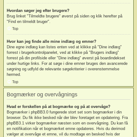
Hvordan søger jeg efter brugere?
Brug linket "Tilmeldte brugere" øverst på siden og klik herefter på
"Find en tilmeldt bruger".
Top
Hvor kan jeg finde alle mine indlæg og emner?
Dine egne indlæg kan listes enten ved at klikke på "Dine indlæg"
forrest i brugerkontrolpanelet, ved at klikke på "Brugers indlæg"
forrest på din profilside eller "Dine indlæg" øverst på boardindekset
under hurtige links. For at søge i dine emner bruges den avancerede
søgning og udfyld de relevante søgekriterier i overenstemmelse
hermed.
Top
Bogmærker og overvågnings
Hvad er forskellen på at bogmærke og på at overvåge?
Bogmærker i phpBB3.0 fungerede stort set som bogmærker i din
browser. Du fik ikke besked når der blev foretaget en opdatering. Fra
phpBB3.1 virker bogmærker næsten som en overvågning. Du kan få
en notifikation når et bogmærket emne opdateres. Hvis du derimod
vælger at overvåge et emne, vil du modtage en besked hvis der