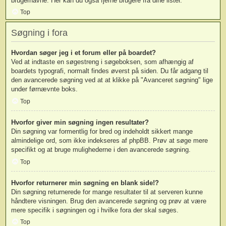
brugernavne. Her kan du også fjerne brugere fra dine lister.
Top
Søgning i fora
Hvordan søger jeg i et forum eller på boardet?
Ved at indtaste en søgestreng i søgeboksen, som afhængig af
boardets typografi, normalt findes øverst på siden. Du får adgang til
den avancerede søgning ved at at klikke på "Avanceret søgning" lige
under førnævnte boks.
Top
Hvorfor giver min søgning ingen resultater?
Din søgning var formentlig for bred og indeholdt sikkert mange
almindelige ord, som ikke indekseres af phpBB. Prøv at søge mere
specifikt og at bruge mulighederne i den avancerede søgning.
Top
Hvorfor returnerer min søgning en blank side!?
Din søgning returnerede for mange resultater til at serveren kunne
håndtere visningen. Brug den avancerede søgning og prøv at være
mere specifik i søgningen og i hvilke fora der skal søges.
Top