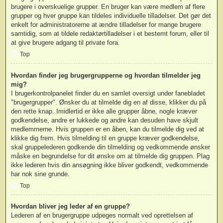
brugere i overskuelige grupper. En bruger kan være medlem af flere
grupper og hver gruppe kan tildeles individuelle tilladelser. Det gør det
enkelt for administratorerne at ændre tilladelser for mange brugere
samtidig, som at tildele redaktørtilladelser i et bestemt forum, eller til
at give brugere adgang til private fora.
Top
Hvordan finder jeg brugergrupperne og hvordan tilmelder jeg
mig?
I brugerkontrolpanelet finder du en samlet oversigt under fanebladet
"brugergrupper". Ønsker du at tilmelde dig en af disse, klikker du på
den rette knap. Imidlertid er ikke alle grupper åbne, nogle kræver
godkendelse, andre er lukkede og andre kan desuden have skjult
medlemmerne. Hvis gruppen er en åben, kan du tilmelde dig ved at
klikke dig frem. Hvis tilmelding til en gruppe kræver godkendelse,
skal gruppelederen godkende din tilmelding og vedkommende ønsker
måske en begrundelse for dit ønske om at tilmelde dig gruppen. Plag
ikke lederen hvis din ansøgning ikke bliver godkendt, vedkommende
har nok sine grunde.
Top
Hvordan bliver jeg leder af en gruppe?
Lederen af en brugergruppe udpeges normalt ved oprettelsen af