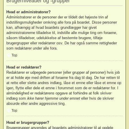
Brugerniveauer og -grupper
Hvad er administratorer?
Administratorer er de personer der er tildelt det højeste trin af
indstillingsmuligheder omkring alle fora på boardet. Disse personer
kan, afhængig af hvad boardets grundlægger har givet
administratorerne tilladelse til, indstille alle mulige ting om foraene,
såsom tilladelser, udelukkelse af bestemte brugere, tilføje
brugergrupper eller redaktører osv. De har også samme rettigheder
som redaktører under alle fora.
Top
Hvad er redaktører?
Redaktører er udpegede personer (eller grupper af personer) hvis job
er at holde øje med driften af foraene fra dag til dag. De har retten til
at rette eller slette andres indlæg, låse et emne eller låse et emne op
igen, flytte eller dele et emne i forummet som de er redaktører for. I
almindelighed er redaktørens opgave at forhindre at folk skriver
indlæg som
ikke hører hjemme under emnet
eller hvis de skriver
absurde eller andre aggressive ting.
Top
Hvad er brugergrupper?
Brugergrupper anvendes af boardets administratorer til at opdele