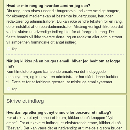
Hvad er min rang og hvordan ændrer jeg den?
Din rang, som vises under dit brugernavn, indikerer særlige brugere,
for eksempel medlemskab af bestemte brugergrupper, herunder
redaktører og administratorer. Du kan ikke ændre teksten for en rang,
de er indstillet af en boardadministrator. Misbrug venligst ikke boardet
ved at skrive unødvendige indlæg blot for at forøge din rang. De
fleste boards vil ikke tolerere dette, og en redaktør eller administrator
vil simpelthen formindske dit antal indlæg.
Top
Når jeg klikker på en brugers email, bliver jeg bedt om at logge
ind?
Kun tilmeldte brugere kan sende emails via det indbyggede
emailsystem, og kun hvis en administrator har slået denne funktion
til. Dette er for at forhindre gæster i at misbruge emailsystemet.
Top
Skrive et indlæg
Hvordan opretter jeg et nyt emne eller besvarer et indlæg?
For at skrive et nyt emne i et forum, klikker du på knappen "Nyt
emne". For at skrive et indlæg i et eksisterende emne, klikker du på
"Besvar". Det kan være det er nødvendigt at tilmelde sig som bruger