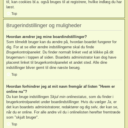
til, kan cookies bl.a. også bruges til at registrere, hvilke indlæg du har
læst.
Top
Brugerindstillinger og muligheder
Hvordan ændrer jeg mine boardindstillinger?
Som tilmeldt bruger kan du ændre på, hvordan boardet fungerer for
dig. For at se eller ændre indstillingerne skal du finde
Brugerkontrolpanelet
. Du finder normalt linket ved at klikke på dit
brugernavn i toppen af siden. Boardets administrator kan dog have
placeret linket til brugerkontrolpanelet et andet sted. Alle dine
indstillinger bliver gemt til dine næste besøg.
Top
Hvordan forhindrer jeg at mit navn fremgår af listen "Hvem er
online nu"?
Du kan bruge indstillingen
Skjul min onlinestatus
, som du finder i
brugerkontrolpanelet under boardindstillinger. Hvis du vælger
Ja
, er
det kun boardets administratorer, redaktører og dig selv, der kan se,
når du er online. For alle andre vil du i onlinelisten herefter fremtræde
som "skjult bruger".
Top