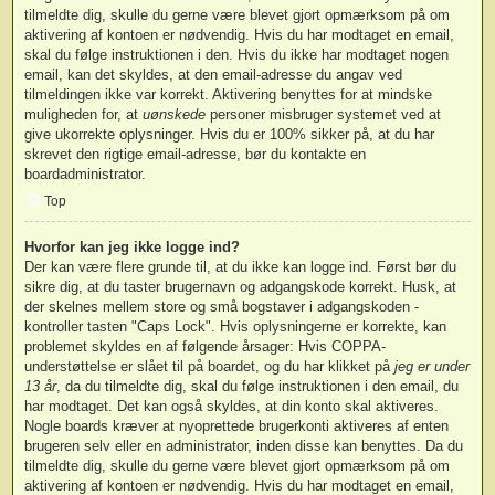
tilmeldte dig, skulle du gerne være blevet gjort opmærksom på om
aktivering af kontoen er nødvendig. Hvis du har modtaget en email,
skal du følge instruktionen i den. Hvis du ikke har modtaget nogen
email, kan det skyldes, at den email-adresse du angav ved
tilmeldingen ikke var korrekt. Aktivering benyttes for at mindske
muligheden for, at
uønskede
personer misbruger systemet ved at
give ukorrekte oplysninger. Hvis du er 100% sikker på, at du har
skrevet den rigtige email-adresse, bør du kontakte en
boardadministrator.
Top
Hvorfor kan jeg ikke logge ind?
Der kan være flere grunde til, at du ikke kan logge ind. Først bør du
sikre dig, at du taster brugernavn og adgangskode korrekt. Husk, at
der skelnes mellem store og små bogstaver i adgangskoden -
kontroller tasten "Caps Lock". Hvis oplysningerne er korrekte, kan
problemet skyldes en af følgende årsager: Hvis COPPA-
understøttelse er slået til på boardet, og du har klikket på
jeg er under
13 år
, da du tilmeldte dig, skal du følge instruktionen i den email, du
har modtaget. Det kan også skyldes, at din konto skal aktiveres.
Nogle boards kræver at nyoprettede brugerkonti aktiveres af enten
brugeren selv eller en administrator, inden disse kan benyttes. Da du
tilmeldte dig, skulle du gerne være blevet gjort opmærksom på om
aktivering af kontoen er nødvendig. Hvis du har modtaget en email,