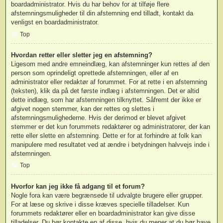
boardadministrator. Hvis du har behov for at tilføje flere
afstemningsmuligheder til din afstemning end tilladt, kontakt da
venligst en boardadministrator.
Top
Hvordan retter eller sletter jeg en afstemning?
Ligesom med andre emneindlæg, kan afstemninger kun rettes af den
person som oprindeligt oprettede afstemningen, eller af en
administrator eller redaktør af forummet. For at rette i en afstemning
(teksten), klik da på det første indlæg i afstemningen. Det er altid
dette indlæg, som har afstemningen tilknyttet. Såfremt der ikke er
afgivet nogen stemmer, kan der rettes og slettes i
afstemningsmulighederne. Hvis der derimod er blevet afgivet
stemmer er det kun forummets redaktører og administratorer, der kan
rette eller slette en afstemning. Dette er for at forhindre at folk kan
manipulere med resultatet ved at ændre i betydningen halvvejs inde i
afstemningen.
Top
Hvorfor kan jeg ikke få adgang til et forum?
Nogle fora kan være begrænsede til udvalgte brugere eller grupper.
For at læse og skrive i disse kræves specielle tilladelser. Kun
forummets redaktører eller en boardadministrator kan give disse
tilladelser. Du bør kontakte en af disse, hvis du mener at du bør have