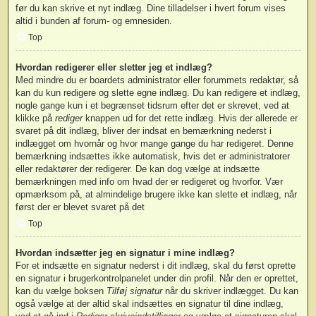
før du kan skrive et nyt indlæg. Dine tilladelser i hvert forum vises
altid i bunden af forum- og emnesiden.
Top
Hvordan redigerer eller sletter jeg et indlæg?
Med mindre du er boardets administrator eller forummets redaktør, så
kan du kun redigere og slette egne indlæg. Du kan redigere et indlæg,
nogle gange kun i et begrænset tidsrum efter det er skrevet, ved at
klikke på
rediger
knappen ud for det rette indlæg. Hvis der allerede er
svaret på dit indlæg, bliver der indsat en bemærkning nederst i
indlægget om hvornår og hvor mange gange du har redigeret. Denne
bemærkning indsættes ikke automatisk, hvis det er administratorer
eller redaktører der redigerer. De kan dog vælge at indsætte
bemærkningen med info om hvad der er redigeret og hvorfor. Vær
opmærksom på, at almindelige brugere ikke kan slette et indlæg, når
først der er blevet svaret på det
Top
Hvordan indsætter jeg en signatur i mine indlæg?
For et indsætte en signatur nederst i dit indlæg, skal du først oprette
en signatur i brugerkontrolpanelet under din profil. Når den er oprettet,
kan du vælge boksen
Tilføj signatur
når du skriver indlægget. Du kan
også vælge at der altid skal indsættes en signatur til dine indlæg,