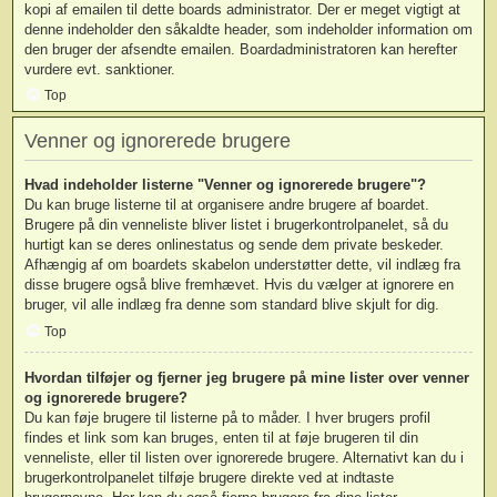
kopi af emailen til dette boards administrator. Der er meget vigtigt at
denne indeholder den såkaldte header, som indeholder information om
den bruger der afsendte emailen. Boardadministratoren kan herefter
vurdere evt. sanktioner.
Top
Venner og ignorerede brugere
Hvad indeholder listerne "Venner og ignorerede brugere"?
Du kan bruge listerne til at organisere andre brugere af boardet.
Brugere på din venneliste bliver listet i brugerkontrolpanelet, så du
hurtigt kan se deres onlinestatus og sende dem private beskeder.
Afhængig af om boardets skabelon understøtter dette, vil indlæg fra
disse brugere også blive fremhævet. Hvis du vælger at ignorere en
bruger, vil alle indlæg fra denne som standard blive skjult for dig.
Top
Hvordan tilføjer og fjerner jeg brugere på mine lister over venner
og ignorerede brugere?
Du kan føje brugere til listerne på to måder. I hver brugers profil
findes et link som kan bruges, enten til at føje brugeren til din
venneliste, eller til listen over ignorerede brugere. Alternativt kan du i
brugerkontrolpanelet tilføje brugere direkte ved at indtaste