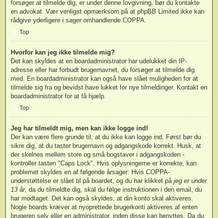
forsøger at tilmelde dig, er under denne lovgivning, bør du kontakte
en advokat. Vær venligst opmærksom på at phpBB Limited ikke kan
rådgive yderligere i sager omhandlende COPPA.
Top
Hvorfor kan jeg ikke tilmelde mig?
Det kan skyldes at en boardadministrator har udelukket din IP-
adresse eller har forbudt brugernavnet, du forsøger at tilmelde dig
med. En boardadministrator kan også have slået muligheden for at
tilmelde sig fra og bevidst have lukket for nye tilmeldinger. Kontakt en
boardadministrator for at få hjælp.
Top
Jeg har tilmeldt mig, men kan ikke logge ind!
Der kan være flere grunde til, at du ikke kan logge ind. Først bør du
sikre dig, at du taster brugernavn og adgangskode korrekt. Husk, at
der skelnes mellem store og små bogstaver i adgangskoden -
kontroller tasten "Caps Lock". Hvis oplysningerne er korrekte, kan
problemet skyldes en af følgende årsager: Hvis COPPA-
understøttelse er slået til på boardet, og du har klikket på
jeg er under
13 år
, da du tilmeldte dig, skal du følge instruktionen i den email, du
har modtaget. Det kan også skyldes, at din konto skal aktiveres.
Nogle boards kræver at nyoprettede brugerkonti aktiveres af enten
brugeren selv eller en administrator, inden disse kan benyttes. Da du