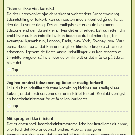
Tiden er ikke vist korrekt!
Da det usædvanligt sjældent sker at webstedets (webserverens)
tidsindstilling er forkert, kan du næsten med sikkerhed gå ud fra at
den tid du ser er rigtig. Det du muligvis ser er en tid i en anden
tidszone end den du selv er i. Hvis det er tilfældet, bør du rette i din
profil hvor du kan indstille hvilken tidszone du befinder dig i, for
eksempel København, London, Paris, New York, Sydney, osv. Vær
opmærksom på at det kun er muligt for tilmeldte brugere at ændre
tidszonen, ligesom de fleste andre indstillinger kun kan ændres af
tilmeldte brugere, så hvis ikke du er tilmeldt er det måske på tide at
blive det!
Top
Jeg har ændret tidszonen og tiden er stadig forkert!
Hvis du har indstillet tidszone korrekt og klokkeslæt stadig vises
forkert, er det fordi serverens ur er indstillet forkert. Kontakt venligst
en boardadministrator for at få fejlen korrigeret.
Top
Mit sprog er ikke i listen!
Det er enten fordi boardadministratorerne ikke har installeret dit sprog,
eller fordi det ikke er oversat endnu. Prøv at spørge en
boardadministrator om det er muligt at installere den sprogpakke som