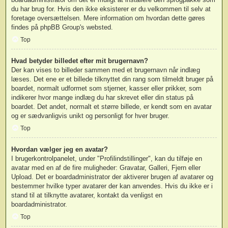
du har brug for. Hvis den ikke eksisterer er du velkommen til selv at
foretage oversættelsen. Mere information om hvordan dette gøres
findes på
phpBB Group
's websted.
Top
Hvad betyder billedet efter mit brugernavn?
Der kan vises to billeder sammen med et brugernavn når indlæg
læses. Det ene er et billede tilknyttet din rang som tilmeldt bruger på
boardet, normalt udformet som stjerner, kasser eller prikker, som
indikerer hvor mange indlæg du har skrevet eller din status på
boardet. Det andet, normalt et større billede, er kendt som en avatar
og er sædvanligvis unikt og personligt for hver bruger.
Top
Hvordan vælger jeg en avatar?
I brugerkontrolpanelet, under "Profilindstillinger", kan du tilføje en
avatar med en af de fire muligheder: Gravatar, Galleri, Fjern eller
Upload. Det er boardadministrator der aktiverer brugen af avatarer og
bestemmer hvilke typer avatarer der kan anvendes. Hvis du ikke er i
stand til at tilknytte avatarer, kontakt da venligst en
boardadministrator.
Top