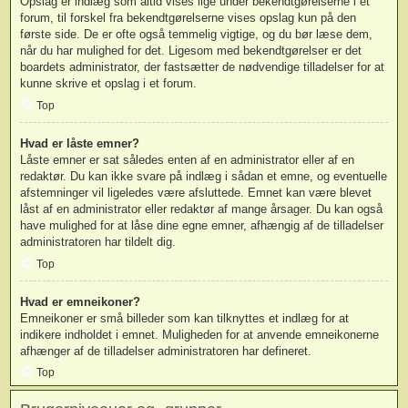
Opslag er indlæg som altid vises lige under bekendtgørelserne i et
forum, til forskel fra bekendtgørelserne vises opslag kun på den
første side. De er ofte også temmelig vigtige, og du bør læse dem,
når du har mulighed for det. Ligesom med bekendtgørelser er det
boardets administrator, der fastsætter de nødvendige tilladelser for at
kunne skrive et opslag i et forum.
Top
Hvad er låste emner?
Låste emner er sat således enten af en administrator eller af en
redaktør. Du kan ikke svare på indlæg i sådan et emne, og eventuelle
afstemninger vil ligeledes være afsluttede. Emnet kan være blevet
låst af en administrator eller redaktør af mange årsager. Du kan også
have mulighed for at låse dine egne emner, afhængig af de tilladelser
administratoren har tildelt dig.
Top
Hvad er emneikoner?
Emneikoner er små billeder som kan tilknyttes et indlæg for at
indikere indholdet i emnet. Muligheden for at anvende emneikonerne
afhænger af de tilladelser administratoren har defineret.
Top