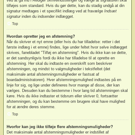
ved at gå ind i
Rediger skriveindstillinger
og vælge at signaturen skal
tilføjes som standard. Hvis du gør dette, kan du stadig undgå at din
signatur medtages i et specifikt indlæg ved at fravælge
Indsæt
signatur
inden du indsender indlægget.
Top
Hvordan opretter jeg en afstemning?
Når du skriver et nyt emne (eller hvis du har tilladelse: retter i det
første indlæg i et emne) findes, lige under feltet hvor selve indlægget
skrives, fanebladet "Tilføj en afstemning". Hvis du ikke kan se dette,
er det sandsynligvis fordi du ikke har tilladelse til at oprette en
afstemning. Her skal du indtaste en overskrift som beskriver
afstemningen, og mindst to valgmuligheder i tekstfeltet (det
maksimale antal afstemningsmuligheder er fastsat af
boardadministratoren). Hver afstemningsmulighed indtastes på en
linje for sig, og lige under defineres hvor mange af disse, der kan
vælges. Desuden kan du bestemme i hvor lang tid afstemningen skal
køre. Hvis du ikke indtaster et tidsrum eller skriver 0, fortsætter
afstemningen, og du kan bestemme om brugere skal have mulighed
for at ændre deres stemme.
Top
Hvorfor kan jeg ikke tilføje flere afstemningsmuligheder?
Det maksimale antal afstemningsmuligheder er indstillet af