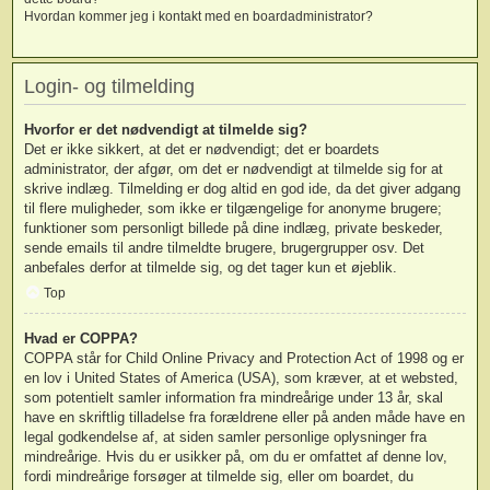
Hvordan kommer jeg i kontakt med en boardadministrator?
Login- og tilmelding
Hvorfor er det nødvendigt at tilmelde sig?
Det er ikke sikkert, at det er nødvendigt; det er boardets
administrator, der afgør, om det er nødvendigt at tilmelde sig for at
skrive indlæg. Tilmelding er dog altid en god ide, da det giver adgang
til flere muligheder, som ikke er tilgængelige for anonyme brugere;
funktioner som personligt billede på dine indlæg, private beskeder,
sende emails til andre tilmeldte brugere, brugergrupper osv. Det
anbefales derfor at tilmelde sig, og det tager kun et øjeblik.
Top
Hvad er COPPA?
COPPA står for Child Online Privacy and Protection Act of 1998 og er
en lov i United States of America (USA), som kræver, at et websted,
som potentielt samler information fra mindreårige under 13 år, skal
have en skriftlig tilladelse fra forældrene eller på anden måde have en
legal godkendelse af, at siden samler personlige oplysninger fra
mindreårige. Hvis du er usikker på, om du er omfattet af denne lov,
fordi mindreårige forsøger at tilmelde sig, eller om boardet, du