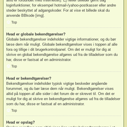
altid er forbundet med Internettet). Ej heller billeder gemt bag
loginfunktioner, for eksempel hotmail-/yahoo-postkasser eller andre
steder beskyttet af adgangskoder. For at vise et billede skal du
anvende BBkode [img].
Top
Hvad er globale bekendtgørelser?
Globale bekendtgørelser indeholder vigtige informationer, og du bør
læse dem når muligt. Globale bekendtgørelser vises i toppen af alle
fora og tillige i dit brugerkontrolpanel. Om det er muligt for dig at
skrive en global bekendtgørelse afgøres ud fra de tilladelser som du
har, disse er fastsat af en administrator.
Top
Hvad er bekendtgørelser?
Bekendtgørelser indeholder typisk vigtige beskeder angående
forummet, og du bør læse dem når muligt. Bekendtgørelser vises
altid på toppen af alle sider i det forum de er skrevet til. Om det er
muligt for dig at skrive en bekendtgørelse afgøres ud fra de tilladelser
som du har, disse er fastsat af en administrator.
Top
Hvad er opslag?