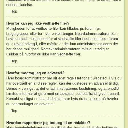
denne tilladelse.
Top
Hvorfor kan jeg ikke vedhæfte filer?
Muligheden for at vedhæfte filer kan tillades pr. forum, pr.
brugergruppe, eller for hver enkelt bruger. Boardadministratoren kan
have udeladt muligheden for at vedhæfte filer i det specifikke forum
du skriver indlæg i, eller måske er det kun administratorgruppen der
har denne mulighed. Kontakt administratoren hvis du stadig er
usikker på hvorfor du ikke kan vedhæfte filer.
Top
Hvorfor modtog jeg en advarsel?
Hver boardadministrator har sit eget regelsæt for sit websted. Hvis du
har overtrådt en af disse regler, kan der udstedes en advarsel til dig.
Bemærk venligst at det er administratorens beslutning, og at phpBB
Limited intet har at gøre med en advarsel udstedt fra et givent board.
Kontakt venligst en boardadministrator hvis du er usikker på hvorfor
du har modtaget en advarsel.
Top
Hvordan rapporterer jeg indlæg til en redaktør?
Hvis boardadministratoren har tilladt det, kan du gå til det indlæg du