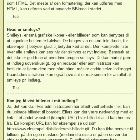
som HTML. Det meste af den formatering, der kan udføres med
HTML, kan udføres ved at anvende BBkode i stedet.
Top
Hvad er smileys?
Smileys, er små grafiske ikoner - eller billeder, som kan benyttes til
at signalere bestemte følelser. De bruges via en kort tekstkode, for
eksempel :) betyder glad, :( betyder ked af det. Den komplette liste
over alle smileys kan ses når der skrives et nyt indlæg. Bemærk at
det ikke er god tone at overdrive brugen smileys. De kan hurtigt gøre
et indlæg uoverskueligt, og en redaktør eller administrator kan
beslutte at fjerne dem med hård hånd, måske endda selve indlægget.
Boardadministratoren kan også have sat et maksimum for antallet af
smileys pr. indlæg.
Top
Kan jeg få vist billeder i mit indlæg?
Ja, det kan du. Hvis administratoren har tilladt vedhæftede filer, kan
du uploade billedet til boardet. Ellers kan det være nødvendigt med et
link til et andet websted (komplet URL) hvor billedet altid kan hentes
fra. En komplet URL kan for eksempel se ud som
http://www.eksempel.dk/billeder/mit-billede.gif. Du kan ikke henvise til
billeder på din egen maskine (medmindre disse er på en server der