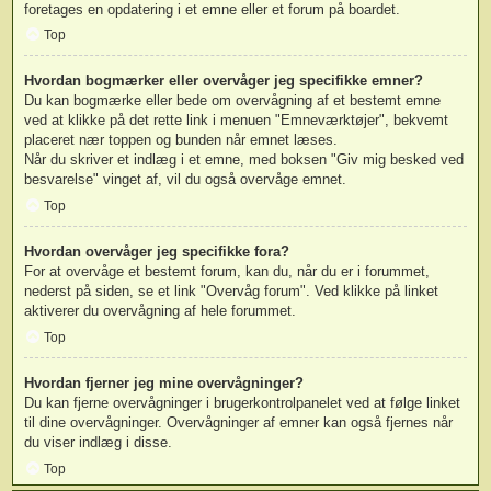
foretages en opdatering i et emne eller et forum på boardet.
Top
Hvordan bogmærker eller overvåger jeg specifikke emner?
Du kan bogmærke eller bede om overvågning af et bestemt emne
ved at klikke på det rette link i menuen "Emneværktøjer", bekvemt
placeret nær toppen og bunden når emnet læses.
Når du skriver et indlæg i et emne, med boksen "Giv mig besked ved
besvarelse" vinget af, vil du også overvåge emnet.
Top
Hvordan overvåger jeg specifikke fora?
For at overvåge et bestemt forum, kan du, når du er i forummet,
nederst på siden, se et link "Overvåg forum". Ved klikke på linket
aktiverer du overvågning af hele forummet.
Top
Hvordan fjerner jeg mine overvågninger?
Du kan fjerne overvågninger i brugerkontrolpanelet ved at følge linket
til dine overvågninger. Overvågninger af emner kan også fjernes når
du viser indlæg i disse.
Top