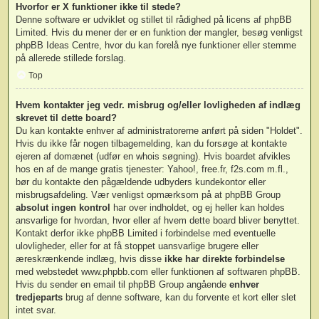
Hvorfor er X funktioner ikke til stede?
Denne software er udviklet og stillet til rådighed på licens af phpBB
Limited. Hvis du mener der er en funktion der mangler, besøg venligst
phpBB Ideas Centre
, hvor du kan forelå nye funktioner eller stemme
på allerede stillede forslag.
Top
Hvem kontakter jeg vedr. misbrug og/eller lovligheden af indlæg
skrevet til dette board?
Du kan kontakte enhver af administratorerne anført på siden "Holdet".
Hvis du ikke får nogen tilbagemelding, kan du forsøge at kontakte
ejeren af domænet (udfør en
whois søgning
). Hvis boardet afvikles
hos en af de mange gratis tjenester: Yahoo!, free.fr, f2s.com m.fl.,
bør du kontakte den pågældende udbyders kundekontor eller
misbrugsafdeling. Vær venligst opmærksom på at phpBB Group
absolut ingen kontrol
har over indholdet, og ej heller kan holdes
ansvarlige for hvordan, hvor eller af hvem dette board bliver benyttet.
Kontakt derfor ikke phpBB Limited i forbindelse med eventuelle
ulovligheder, eller for at få stoppet uansvarlige brugere eller
æreskrænkende indlæg, hvis disse
ikke har direkte forbindelse
med webstedet www.phpbb.com eller funktionen af softwaren phpBB.
Hvis du sender en email til phpBB Group angående
enhver
tredjeparts
brug af denne software, kan du forvente et kort eller slet
intet svar.