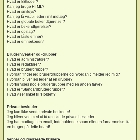
Hvad er BBkoder?
Kan jeg bruge HTML?
Hvad er smileys?
Kan jeg få vist billeder i mit indlæg?
Hvad er globale bekendtgørelser?
Hvad er bekendtgørelser?
Hvad er opslag?
Hvad er låste emner?
Hvad er emneikoner?
Brugerniveauer og -grupper
Hvad er administratorer?
Hvad er redaktører?
Hvad er brugergrupper?
Hvordan finder jeg brugergrupperne og hvordan tilmelder jeg mig?
Hvordan bliver jeg leder af en gruppe?
Hvorfor vises nogle brugergrupper med en anden farve?
Hvad er "Standardbrugergruppe"?
Hvad viser linket til "Holdet"?
Private beskeder
Jeg kan ikke sende private beskeder!
Jeg bliver ved med at få uønskede private beskeder!
Jeg har modtaget en email, indeholdende spam eller en fornærmelse, fra
en bruger på dette board!
Venner og ignorerede brugere