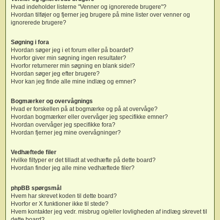
Hvad indeholder listerne "Venner og ignorerede brugere"?
Hvordan tilføjer og fjerner jeg brugere på mine lister over venner og
ignorerede brugere?
Søgning i fora
Hvordan søger jeg i et forum eller på boardet?
Hvorfor giver min søgning ingen resultater?
Hvorfor returnerer min søgning en blank side!?
Hvordan søger jeg efter brugere?
Hvor kan jeg finde alle mine indlæg og emner?
Bogmærker og overvågnings
Hvad er forskellen på at bogmærke og på at overvåge?
Hvordan bogmærker eller overvåger jeg specifikke emner?
Hvordan overvåger jeg specifikke fora?
Hvordan fjerner jeg mine overvågninger?
Vedhæftede filer
Hvilke filtyper er det tilladt at vedhæfte på dette board?
Hvordan finder jeg alle mine vedhæftede filer?
phpBB spørgsmål
Hvem har skrevet koden til dette board?
Hvorfor er X funktioner ikke til stede?
Hvem kontakter jeg vedr. misbrug og/eller lovligheden af indlæg skrevet til
dette board?