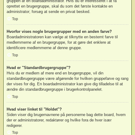
gruppen af en boardadministrator. Hvis du er interesseret i at få
oprettet en brugergruppe, skal du som det første kontakte en
administrator; forsøg at sende en privat besked.
Top
Hvorfor vises nogle brugergrupper med en anden farve?
Boardadministratoren kan vælge at tilknytte en bestemt farve til
medlemmerne af en brugergruppe, for at gøre det enklere at
identificere medlemmerne af denne gruppe.
Top
Hvad er "Standardbrugergruppe"?
Hvis du er medlem af mere end en brugergruppe, vil din
standardbrugergruppe være afgørende for hvilken gruppefarve og rang
der vises for dig. En boardadministrator kan give dig tilladelse til at
ændre din standardbrugergruppe i brugerkontrolpanelet.
Top
Hvad viser linket til "Holdet"?
Siden viser dig brugernavnene på personerne bag dette board, hvem
der er administratorer, redaktører og hvilke fora de hver især
redigerer.
Top