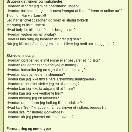
Brugerindstillinger og muligheder
Hvordan ændrer jeg mine boardindstillinger?
Hvordan forhindrer jeg at mit navn fremgår af listen "Hvem er online nu"?
Tiden er ikke vist korrekt!
Jeg har ændret tidszonen og tiden er stadig forkert!
Mit sprog er ikke i listen!
Hvad betyder billedet efter mit brugernavn?
Hvordan vælger jeg en avatar?
Hvad er min rang og hvordan ændrer jeg den?
Når jeg klikker på en brugers email, bliver jeg bedt om at logge ind?
Skrive et indlæg
Hvordan opretter jeg et nyt emne eller besvarer et indlæg?
Hvordan redigerer eller sletter jeg et indlæg?
Hvordan indsætter jeg en signatur i mine indlæg?
Hvordan opretter jeg en afstemning?
Hvorfor kan jeg ikke tilføje flere afstemningsmuligheder?
Hvordan retter eller sletter jeg en afstemning?
Hvorfor kan jeg ikke få adgang til et forum?
Hvorfor kan jeg ikke vedhæfte filer?
Hvorfor modtog jeg en advarsel?
Hvordan rapporterer jeg indlæg til en redaktør?
Hvad kan "Gem" knappen, når jeg skriver et indlæg, bruges til?
Hvorfor skal mit indlæg godkendes?
Hvordan får jeg placeret mit emne øverst?
Formatering og emnetyper