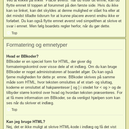
Ved at klikke på linket "Placer øverst" når du viser dit emne, kan du
flytte emnet til toppen af forummet på den første side. Hvis du ikke
kan se linket, kan det skyldes at denne mulighed er slået fra eller at
det mindst tilladte tidsrum for at kunne placere øverst endnu ikke er
forløbet. Du kan også flytte emnet øverst ved simpelthen at skrive et
svar i emnet. Men følg boardets regler herfor, når du gør dette.
Top
Formatering og emnetyper
Hvad er BBkoder?
BBkoder er en speciel form for HTML, der giver dig
formateringskontrol over visse dele af et indlæg. Om du kan bruge
BBkoder er noget administratoren af boardet afgør. Du kan også
fjerne muligheden for dette pr. emne. BBkoder skrives på samme
måde som HTML, hvor teksten omsluttes af et start- og sluttag,
koderne er omsluttet af hakparenteser [ og ] i stedet for < og > og de
tilbyder større kontrol over hvad og hvordan teksten præsenteres. For
at få mere information om BBkoder, se da venligst hjælpen som kan
ses når du skriver et indlæg.
Top
Kan jeg bruge HTML?
Nej, det er ikke muligt at skrive HTML-kode i indlæg og få det vist