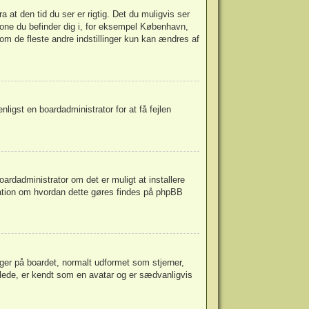
at den tid du ser er rigtig. Det du muligvis ser
idszone du befinder dig i, for eksempel København,
m de fleste andre indstillinger kun kan ændres af
enligst en boardadministrator for at få fejlen
oardadministrator om det er muligt at installere
ation om hvordan dette gøres findes på
phpBB
ger på boardet, normalt udformet som stjerner,
illede, er kendt som en avatar og er sædvanligvis