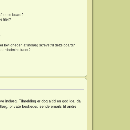
 på dette board?
 filer?
?
er lovligheden af indlæg skrevet til dette board?
boardadministrator?
ive indlæg. Tilmelding er dog altid en god ide, da
dlæg, private beskeder, sende emails til andre