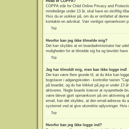
Hvad er COPPA?
COPPA står for Child Online Privacy and Protectio
mindreårige under 13 år, skal have en skriftlig ti
Hvis du er usikker på, om du er omfattet af denne l
kontakte en advokat. Vær venligst opmærksom på
Top
Hvorfor kan jeg ikke tilmelde mig?
Det kan skyldes at en boardadministrator har udel
muligheden for at tilmelde sig fra og bevidst have 
Top
Jeg har tilmeldt mig, men kan ikke logge ind!
Der kan være flere grunde til, at du ikke kan log
bogstaver i adgangskoden - kontroller tasten "Cap
på boardet, og du har klikket på
jeg er under 13 år
aktiveres. Nogle boards kræver at nyoprettede brug
være blevet gjort opmærksom på om aktivering af 
email, kan det skyldes, at den email-adresse du a
systemet ved at give ukorrekte oplysninger. Hvis 
Top
Hvorfor kan jeg ikke logge ind?