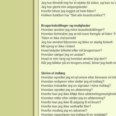
Jeg har tilmeldt mig for et stykke tid siden, og kan nu
Jeg har glemt min adgangskode!
Hvorfor bliver jeg logget ud hele tiden?
Hvilken funktion har "Slet alle boardcookies"?
Brugerindstillinger og muligheder
Hvordan ændrer jeg mine boardindstillinger?
Hvordan forhindrer jeg at mit navn fremgår af listen 
Tiden er ikke vist korrekt!
Jeg har ændret tidszonen og tiden er stadig forkert!
Mit sprog er ikke i listen!
Hvad betyder billedet efter mit brugernavn?
Hvordan vælger jeg en avatar?
Hvad er min rang og hvordan ændrer jeg den?
Når jeg klikker på en brugers email, bliver jeg bedt o
Skrive et indlæg
Hvordan opretter jeg et nyt emne eller besvarer et i
Hvordan redigerer eller sletter jeg et indlæg?
Hvordan indsætter jeg en signatur i mine indlæg?
Hvordan opretter jeg en afstemning?
Hvorfor kan jeg ikke tilføje flere afstemningsmulighed
Hvordan retter eller sletter jeg en afstemning?
Hvorfor kan jeg ikke få adgang til et forum?
Hvorfor kan jeg ikke vedhæfte filer?
Hvorfor modtog jeg en advarsel?
Hvordan rapporterer jeg indlæg til en redaktør?