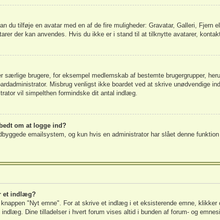
 kan du tilføje en avatar med en af de fire muligheder: Gravatar, Galleri, Fjern 
rer der kan anvendes. Hvis du ikke er i stand til at tilknytte avatarer, kontak
rer særlige brugere, for eksempel medlemskab af bestemte brugergrupper, heru
boardadministrator. Misbrug venligst ikke boardet ved at skrive unødvendige ind
strator vil simpelthen formindske dit antal indlæg.
 bedt om at logge ind?
byggede emailsystem, og kun hvis en administrator har slået denne funktion ti
r et indlæg?
på knappen "Nyt emne". For at skrive et indlæg i et eksisterende emne, klikke
 indlæg. Dine tilladelser i hvert forum vises altid i bunden af forum- og emnes