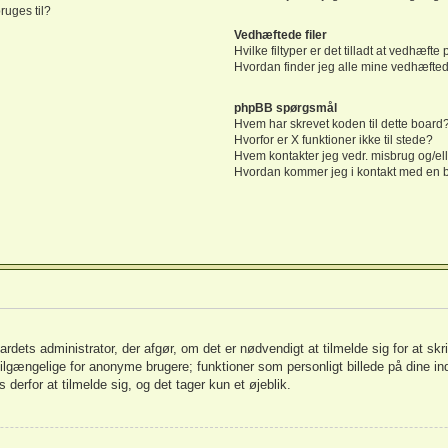
ruges til?
Vedhæftede filer
Hvilke filtyper er det tilladt at vedhæfte
Hvordan finder jeg alle mine vedhæftede
phpBB spørgsmål
Hvem har skrevet koden til dette board
Hvorfor er X funktioner ikke til stede?
Hvem kontakter jeg vedr. misbrug og/ell
Hvordan kommer jeg i kontakt med en 
oardets administrator, der afgør, om det er nødvendigt at tilmelde sig for at skr
 tilgængelige for anonyme brugere; funktioner som personligt billede på dine in
 derfor at tilmelde sig, og det tager kun et øjeblik.