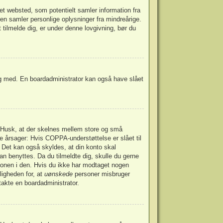
et websted, som potentielt samler information fra
den samler personlige oplysninger fra mindreårige.
t tilmelde dig, er under denne lovgivning, bør du
dig med. En boardadministrator kan også have slået
t. Husk, at der skelnes mellem store og små
e årsager: Hvis COPPA-understøttelse er slået til
. Det kan også skyldes, at din konto skal
an benyttes. Da du tilmeldte dig, skulle du gerne
ionen i den. Hvis du ikke har modtaget nogen
ligheden for, at
uønskede
personer misbruger
takte en boardadministrator.