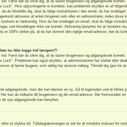
ge ind. Først bør du sikre dig, at du taster brugernavn og adgangskode korrek
s Lock". Hvis oplysningerne er korrekte, kan problemet skyldes en af følgend
, da du tilmeldte dig, skal du følge instruktionen i den email, du har modtaget
erkonti aktiveres af enten brugeren selv eller en administrator, inden disse k
kontoen er nødvendig. Hvis du har modtaget en email, skal du følge instrukt
ngav ved tilmeldingen ikke var korrekt. Aktivering benyttes for at mindske mu
du er 100% sikker på, at du har skrevet den rigtige email-adresse, bør du kon
g kan nu ikke logge ind længere?!
ge ind. Først bør du sikre dig, at du taster brugernavn og adgangskode korrek
 Lock". Problemet kan også skyldes, at administratoren har slettet eller deakt
um at fjerne brugere, som aldrig har skrevet indlæg. Tilmeld dig igen for at 
gamle adgangskode, men der kan dannes en ny. Gå til loginsiden ved at klikke p
. Her kan du indtaste dit brugernavn og din email-adresse. Der fremsendes en
ør de nye adgangskode kan benyttes.
af efter et stykke tid. Tidsbegrænsningen er sat for at mindske risikoen for mi