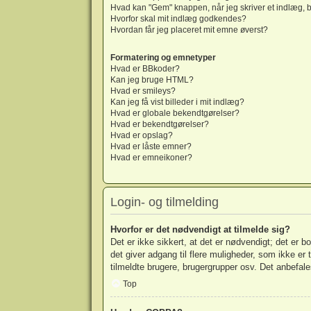
Hvad kan "Gem" knappen, når jeg skriver et indlæg, b
Hvorfor skal mit indlæg godkendes?
Hvordan får jeg placeret mit emne øverst?
Formatering og emnetyper
Hvad er BBkoder?
Kan jeg bruge HTML?
Hvad er smileys?
Kan jeg få vist billeder i mit indlæg?
Hvad er globale bekendtgørelser?
Hvad er bekendtgørelser?
Hvad er opslag?
Hvad er låste emner?
Hvad er emneikoner?
Login- og tilmelding
Hvorfor er det nødvendigt at tilmelde sig?
Det er ikke sikkert, at det er nødvendigt; det er b
det giver adgang til flere muligheder, som ikke er
tilmeldte brugere, brugergrupper osv. Det anbefales
Top