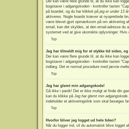
Der kan være flere grunde til, at du ikke kan log
bogstaver i adgangskoden - kontroller tasten "Cap
på boardet, og du har klikket på
jeg er under 13 år
aktiveres. Nogle boards kræver at nyoprettede brug
være blevet gjort opmærksom på om aktivering af 
email, kan det skyldes, at den email-adresse du a
systemet ved at give ukorrekte oplysninger. Hvis 
Top
Jeg har tilmeldt mig for et stykke tid siden, o
Der kan være flere grunde til, at du ikke kan log
bogstaver i adgangskoden - kontroller tasten "Caps
indlæg. Det er normal procedure med jævne mellemr
Top
Jeg har glemt min adgangskode!
Gå ikke i panik! Det er ikke muligt at finde din 
kan du klikke på
Jeg har glemt min adgangskode
indeholder et aktiveringslink som skal besøges f
Top
Hvorfor bliver jeg logget ud hele tiden?
Når du logger ind, vil du automatisk blive logget 