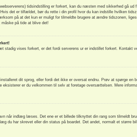
bserverens) tidsindstilling er forkert, kan du næsten med sikkerhed gå ud fra 
Hvis det er tilfældet, bør du rette i din profil hvor du kan indstille hvilken t
som på at det kun er muligt for tilmeldte brugere at ændre tidszonen, ligeso
t måske på tide at blive det!
rkert!
t stadig vises forkert, er det fordi serverens ur er indstillet forkert. Kontakt v
installeret dit sprog, eller fordi det ikke er oversat endnu. Prøv at spørge en b
e eksisterer er du velkommen til selv at foretage oversættelsen. Mere inform
n når indlæg læses. Det ene er et billede tilknyttet din rang som tilmeldt bru
læg du har skrevet eller din status på boardet. Det andet, normalt et større b