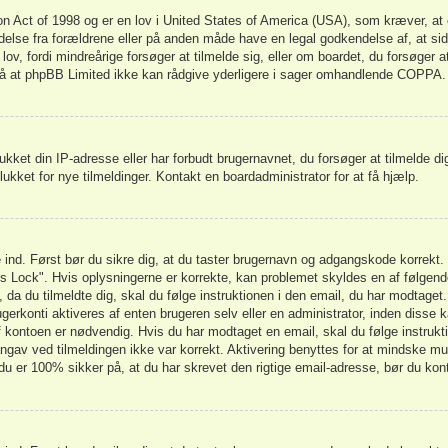
n Act of 1998 og er en lov i United States of America (USA), som kræver, at 
lladelse fra forældrene eller på anden måde have en legal godkendelse af, at si
ov, fordi mindreårige forsøger at tilmelde sig, eller om boardet, du forsøger a
 at phpBB Limited ikke kan rådgive yderligere i sager omhandlende COPPA.
ukket din IP-adresse eller har forbudt brugernavnet, du forsøger at tilmelde 
lukket for nye tilmeldinger. Kontakt en boardadministrator for at få hjælp.
ge ind. Først bør du sikre dig, at du taster brugernavn og adgangskode korrek
s Lock". Hvis oplysningerne er korrekte, kan problemet skyldes en af følgend
, da du tilmeldte dig, skal du følge instruktionen i den email, du har modtaget
erkonti aktiveres af enten brugeren selv eller en administrator, inden disse k
kontoen er nødvendig. Hvis du har modtaget en email, skal du følge instrukt
ngav ved tilmeldingen ikke var korrekt. Aktivering benyttes for at mindske mu
du er 100% sikker på, at du har skrevet den rigtige email-adresse, bør du kon