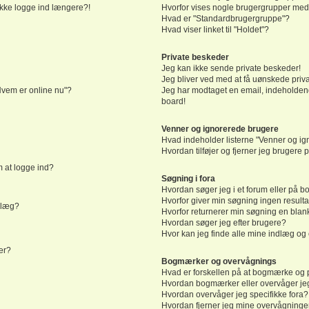
 ikke logge ind længere?!
Hvorfor vises nogle brugergrupper med
Hvad er "Standardbrugergruppe"?
Hvad viser linket til "Holdet"?
Private beskeder
Jeg kan ikke sende private beskeder!
Jeg bliver ved med at få uønskede priv
"Hvem er online nu"?
Jeg har modtaget en email, indeholdend
board!
Venner og ignorerede brugere
Hvad indeholder listerne "Venner og i
Hvordan tilføjer og fjerner jeg brugere
m at logge ind?
Søgning i fora
Hvordan søger jeg i et forum eller på b
Hvorfor giver min søgning ingen resulta
ndlæg?
Hvorfor returnerer min søgning en blan
Hvordan søger jeg efter brugere?
Hvor kan jeg finde alle mine indlæg o
er?
Bogmærker og overvågnings
Hvad er forskellen på at bogmærke og 
Hvordan bogmærker eller overvåger je
Hvordan overvåger jeg specifikke fora?
Hvordan fjerner jeg mine overvågninge