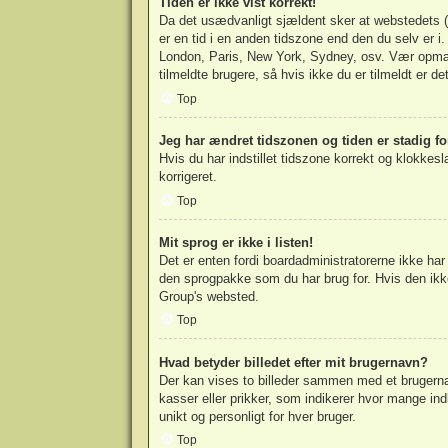
Tiden er ikke vist korrekt!
Da det usædvanligt sjældent sker at webstedets (we
er en tid i en anden tidszone end den du selv er i. 
London, Paris, New York, Sydney, osv. Vær opmærk
tilmeldte brugere, så hvis ikke du er tilmeldt er de
Top
Jeg har ændret tidszonen og tiden er stadig fo
Hvis du har indstillet tidszone korrekt og klokkeslæ
korrigeret.
Top
Mit sprog er ikke i listen!
Det er enten fordi boardadministratorerne ikke har 
den sprogpakke som du har brug for. Hvis den ikk
Group
's websted.
Top
Hvad betyder billedet efter mit brugernavn?
Der kan vises to billeder sammen med et brugernav
kasser eller prikker, som indikerer hvor mange ind
unikt og personligt for hver bruger.
Top