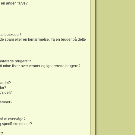
 en anden farve?
ate beskeder!
e spam eller en fornærmelse, fra en bruger på dette
gnorerede brugere"?
 på mine lister over venner og ignorerede brugere?
oardet?
ter?
k side!?
g emner?
på at overvåge?
g specifikke emner?
r?