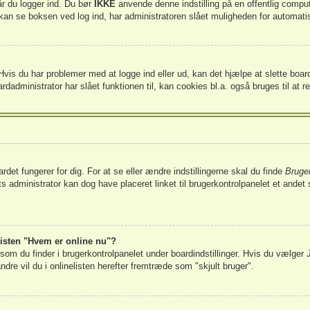
år du logger ind. Du bør
IKKE
anvende denne indstilling på en offentlig compu
kan se boksen ved log ind, har administratoren slået muligheden for automatis
vis du har problemer med at logge ind eller ud, kan det hjælpe at slette board
rdadministrator har slået funktionen til, kan cookies bl.a. også bruges til at r
et fungerer for dig. For at se eller ændre indstillingerne skal du finde
Bruger
 administrator kan dog have placeret linket til brugerkontrolpanelet et andet ste
listen "Hvem er online nu"?
 som du finder i brugerkontrolpanelet under boardindstillinger. Hvis du vælger
andre vil du i onlinelisten herefter fremtræde som "skjult bruger".