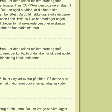
t. Husk, at der skelnes mellem store og små
e årsager: Hvis COPPA-understøttelse er slået til
. Det kan også skyldes, at din konto skal
an benyttes. Da du tilmeldte dig, skulle du gerne
ionen i den. Hvis du ikke har modtaget nogen
ligheden for, at
uønskede
personer misbruger
takte en boardadministrator.
t. Husk, at der skelnes mellem store og små
iveret din konto, fordi du ikke har skrevet nogle
blande dig i diskussionerne.
å linket
Log ind
øverst på siden. På denne side
 email til dig, som udover en ny adgangskode,
sbrug af din konto. Du kan vælge at blive logget