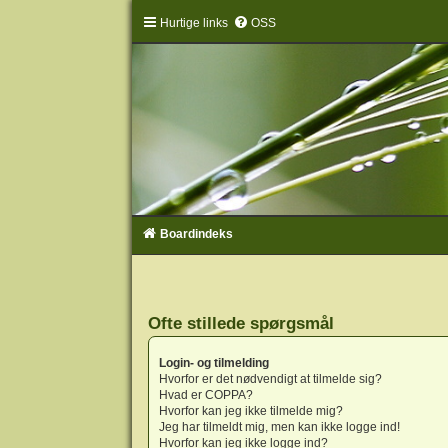
Hurtige links
OSS
Boardindeks
Ofte stillede spørgsmål
Login- og tilmelding
Hvorfor er det nødvendigt at tilmelde sig?
Hvad er COPPA?
Hvorfor kan jeg ikke tilmelde mig?
Jeg har tilmeldt mig, men kan ikke logge ind!
Hvorfor kan jeg ikke logge ind?