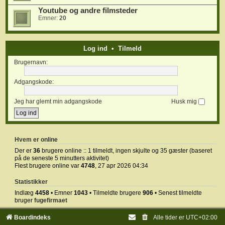
Youtube og andre filmsteder
Emner:
20
Log ind
•
Tilmeld
Brugernavn:
Adgangskode:
Jeg har glemt min adgangskode
Husk mig
Hvem er online
Der er
36
brugere online :: 1 tilmeldt, ingen skjulte og 35 gæster (baseret
på de seneste 5 minutters aktivitet)
Flest brugere online var
4748
, 27 apr 2026 04:34
Statistikker
Indlæg
4458
• Emner
1043
• Tilmeldte brugere
906
• Senest tilmeldte
bruger
fugefirmaet
Boardindeks
Alle tider er
UTC+02:00