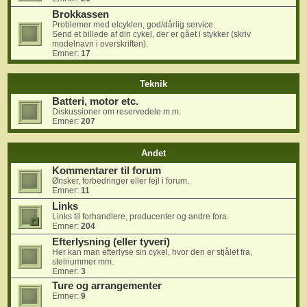
Brokkassen
Problemer med elcyklen, god/dårlig service.
Send et billede af din cykel, der er gået i stykker (skriv
modelnavn i overskriften).
Emner:
17
Teknik
Batteri, motor etc.
Diskussioner om reservedele m.m.
Emner:
207
Andet
Kommentarer til forum
Ønsker, forbedringer eller fejl i forum.
Emner:
11
Links
Links til forhandlere, producenter og andre fora.
Emner:
204
Efterlysning (eller tyveri)
Her kan man efterlyse sin cykel, hvor den er stjålet fra,
stelnummer mm.
Emner:
3
Ture og arrangementer
Emner:
9