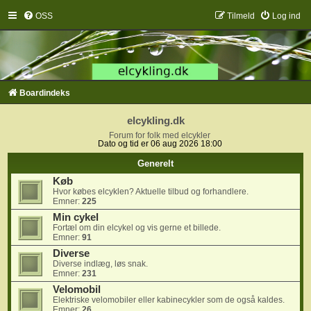
OSS
Tilmeld
Log ind
Boardindeks
elcykling.dk
Forum for folk med elcykler
Dato og tid er 06 aug 2026 18:00
Generelt
Køb
Hvor købes elcyklen? Aktuelle tilbud og forhandlere.
Emner:
225
Min cykel
Fortæl om din elcykel og vis gerne et billede.
Emner:
91
Diverse
Diverse indlæg, løs snak.
Emner:
231
Velomobil
Elektriske velomobiler eller kabinecykler som de også kaldes.
Emner:
26