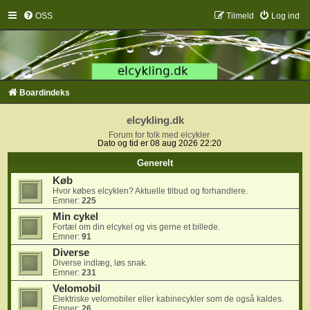
OSS
Tilmeld
Log ind
Boardindeks
elcykling.dk
Forum for folk med elcykler
Dato og tid er 08 aug 2026 22:20
Generelt
Køb
Hvor købes elcyklen? Aktuelle tilbud og forhandlere.
Emner:
225
Min cykel
Fortæl om din elcykel og vis gerne et billede.
Emner:
91
Diverse
Diverse indlæg, løs snak.
Emner:
231
Velomobil
Elektriske velomobiler eller kabinecykler som de også kaldes.
Emner:
26