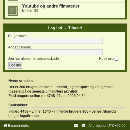
Youtube og andre filmsteder
Emner:
20
Log ind
•
Tilmeld
Brugernavn:
Adgangskode:
Jeg har glemt min adgangskode
Husk mig
Hvem er online
Der er
260
brugere online :: 1 tilmeldt, ingen skjulte og 259 gæster
(baseret på de seneste 5 minutters aktivitet)
Flest brugere online var
4748
, 27 apr 2026 04:34
Statistikker
Indlæg
4458
• Emner
1043
• Tilmeldte brugere
906
• Senest tilmeldte
bruger
fugefirmaet
Boardindeks
Alle tider er
UTC+02:00