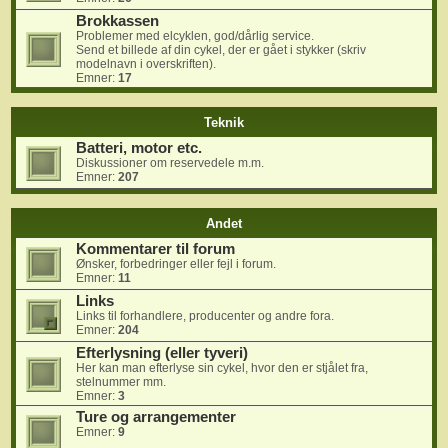
Brokkassen
Problemer med elcyklen, god/dårlig service.
Send et billede af din cykel, der er gået i stykker (skriv
modelnavn i overskriften).
Emner:
17
Teknik
Batteri, motor etc.
Diskussioner om reservedele m.m.
Emner:
207
Andet
Kommentarer til forum
Ønsker, forbedringer eller fejl i forum.
Emner:
11
Links
Links til forhandlere, producenter og andre fora.
Emner:
204
Efterlysning (eller tyveri)
Her kan man efterlyse sin cykel, hvor den er stjålet fra,
stelnummer mm.
Emner:
3
Ture og arrangementer
Emner:
9