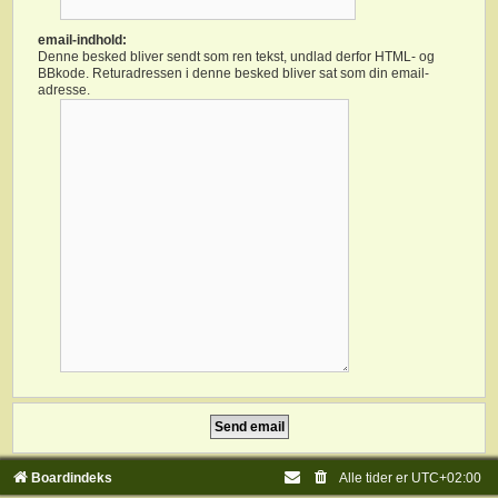
email-indhold:
Denne besked bliver sendt som ren tekst, undlad derfor HTML- og
BBkode. Returadressen i denne besked bliver sat som din email-
adresse.
Boardindeks
Alle tider er
UTC+02:00