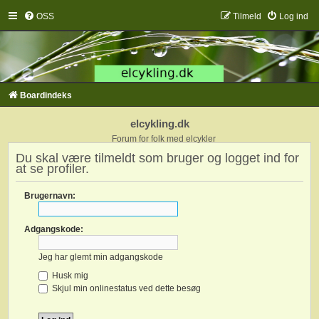
OSS
Tilmeld
Log ind
Boardindeks
elcykling.dk
Forum for folk med elcykler
Du skal være tilmeldt som bruger og logget ind for
at se profiler.
Brugernavn:
Adgangskode:
Jeg har glemt min adgangskode
Husk mig
Skjul min onlinestatus ved dette besøg