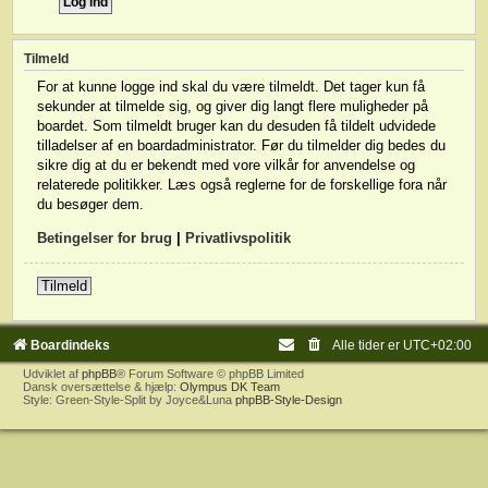
Tilmeld
For at kunne logge ind skal du være tilmeldt. Det tager kun få
sekunder at tilmelde sig, og giver dig langt flere muligheder på
boardet. Som tilmeldt bruger kan du desuden få tildelt udvidede
tilladelser af en boardadministrator. Før du tilmelder dig bedes du
sikre dig at du er bekendt med vore vilkår for anvendelse og
relaterede politikker. Læs også reglerne for de forskellige fora når
du besøger dem.
Betingelser for brug
|
Privatlivspolitik
Tilmeld
Boardindeks
Alle tider er
UTC+02:00
Udviklet af
phpBB
® Forum Software © phpBB Limited
Dansk oversættelse & hjælp:
Olympus DK Team
Style: Green-Style-Split by Joyce&Luna
phpBB-Style-Design