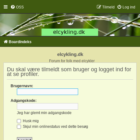
OSS
Tilmeld
Log ind
Boardindeks
elcykling.dk
Forum for folk med elcykler
Du skal være tilmeldt som bruger og logget ind for
at se profiler.
Brugernavn:
Adgangskode:
Jeg har glemt min adgangskode
Husk mig
Skjul min onlinestatus ved dette besøg