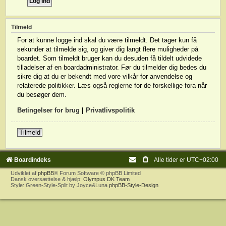
Tilmeld
For at kunne logge ind skal du være tilmeldt. Det tager kun få
sekunder at tilmelde sig, og giver dig langt flere muligheder på
boardet. Som tilmeldt bruger kan du desuden få tildelt udvidede
tilladelser af en boardadministrator. Før du tilmelder dig bedes du
sikre dig at du er bekendt med vore vilkår for anvendelse og
relaterede politikker. Læs også reglerne for de forskellige fora når
du besøger dem.
Betingelser for brug
|
Privatlivspolitik
Tilmeld
Boardindeks
Alle tider er
UTC+02:00
Udviklet af
phpBB
® Forum Software © phpBB Limited
Dansk oversættelse & hjælp:
Olympus DK Team
Style: Green-Style-Split by Joyce&Luna
phpBB-Style-Design