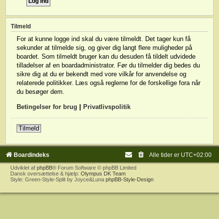
Tilmeld
For at kunne logge ind skal du være tilmeldt. Det tager kun få
sekunder at tilmelde sig, og giver dig langt flere muligheder på
boardet. Som tilmeldt bruger kan du desuden få tildelt udvidede
tilladelser af en boardadministrator. Før du tilmelder dig bedes du
sikre dig at du er bekendt med vore vilkår for anvendelse og
relaterede politikker. Læs også reglerne for de forskellige fora når
du besøger dem.
Betingelser for brug
|
Privatlivspolitik
Tilmeld
Boardindeks
Alle tider er
UTC+02:00
Udviklet af
phpBB
® Forum Software © phpBB Limited
Dansk oversættelse & hjælp:
Olympus DK Team
Style: Green-Style-Split by Joyce&Luna
phpBB-Style-Design