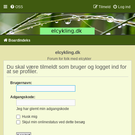
OSS
Tilmeld
Log ind
Boardindeks
elcykling.dk
Forum for folk med elcykler
Du skal være tilmeldt som bruger og logget ind for
at se profiler.
Brugernavn:
Adgangskode:
Jeg har glemt min adgangskode
Husk mig
Skjul min onlinestatus ved dette besøg