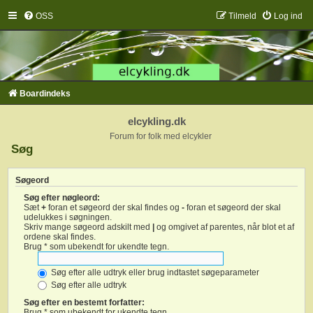
OSS
Tilmeld
Log ind
Boardindeks
elcykling.dk
Forum for folk med elcykler
Søg
Søgeord
Søg efter nøgleord:
Sæt
+
foran et søgeord der skal findes og
-
foran et søgeord der skal
udelukkes i søgningen.
Skriv mange søgeord adskilt med
|
og omgivet af parentes, når blot et af
ordene skal findes.
Brug * som ubekendt for ukendte tegn.
Søg efter alle udtryk eller brug indtastet søgeparameter
Søg efter alle udtryk
Søg efter en bestemt forfatter:
Brug * som ubekendt for ukendte tegn.