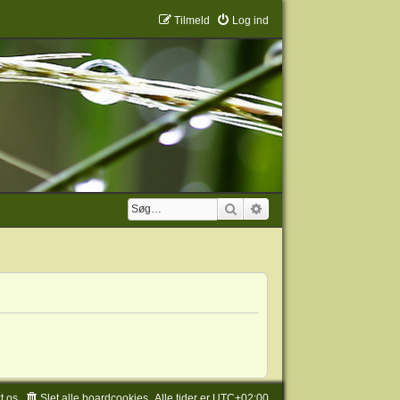
Tilmeld
Log ind
Søg
Avanceret søgning
t os
Slet alle boardcookies
Alle tider er
UTC+02:00