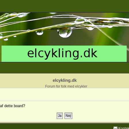
elcykling.dk
Forum for folk med elcykler
 af dette board?
Kontak