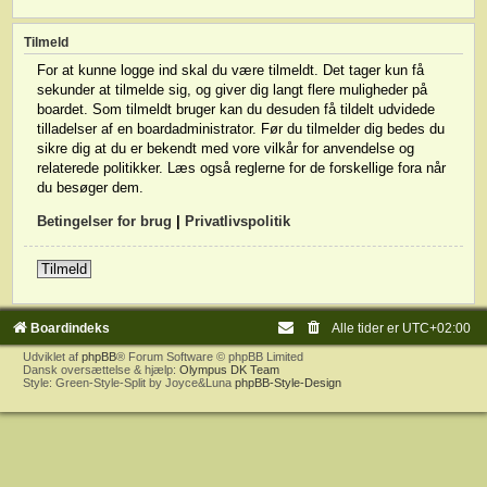
Tilmeld
For at kunne logge ind skal du være tilmeldt. Det tager kun få
sekunder at tilmelde sig, og giver dig langt flere muligheder på
boardet. Som tilmeldt bruger kan du desuden få tildelt udvidede
tilladelser af en boardadministrator. Før du tilmelder dig bedes du
sikre dig at du er bekendt med vore vilkår for anvendelse og
relaterede politikker. Læs også reglerne for de forskellige fora når
du besøger dem.
Betingelser for brug
|
Privatlivspolitik
Tilmeld
Boardindeks
Alle tider er
UTC+02:00
Udviklet af
phpBB
® Forum Software © phpBB Limited
Dansk oversættelse & hjælp:
Olympus DK Team
Style: Green-Style-Split by Joyce&Luna
phpBB-Style-Design