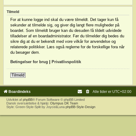
Tilmeld
For at kunne logge ind skal du være tilmeldt. Det tager kun få
sekunder at tilmelde sig, og giver dig langt flere muligheder på
boardet. Som tilmeldt bruger kan du desuden få tildelt udvidede
tilladelser af en boardadministrator. Før du tilmelder dig bedes du
sikre dig at du er bekendt med vore vilkår for anvendelse og
relaterede politikker. Læs også reglerne for de forskellige fora når
du besøger dem.
Betingelser for brug
|
Privatlivspolitik
Tilmeld
Boardindeks
Alle tider er
UTC+02:00
Udviklet af
phpBB
® Forum Software © phpBB Limited
Dansk oversættelse & hjælp:
Olympus DK Team
Style: Green-Style-Split by Joyce&Luna
phpBB-Style-Design