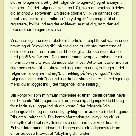
blot en brugeridentitet (i det følgende "bruger-id") og et anonymt
session-ID (i det følgende "session-ID"), som automatisk tildeles
dig af phpBB softwaren. En tredje cookie vil blive dannet i det
øjeblik du har læst et indlæg i "elcykling.dk" og bruges til at
registrere, hvilke indlæg der er blevet læst af dig, som derved
forbedrer din brugeroplevelse.
Vi danner også cookies eksternt i forhold til phpBB-softwaren under
browsing af "elcykling.dk", skønt disse er udenfor rammerne af
dette dokument, der alene har til hensigt at dække sider dannet
med phpBB-softwaren. Den anden måde hvorpå vi indsamler din
information er via hvad du indsender til os. Dette kan være, men er
ikke begrænset til: at skrive indlæg som en anonym bruger (i det
følgende "anonyme indlæg"), tilmelding på "elcykling.dk" (i det
følgende "din konto") og indlæg du har skrevet efter tilmeldingen og
mens du er logget ind (i det følgende "dine indlæg").
Din konto vil som minimum indeholde et unikt identificerbart navn (i
det følgende "dit brugernavn"), en personlig adgangskode til brug
for når du skal logge ind på din konto (i det følgende "din
adgangskode") og en personlig, gyldig email-adresse (i det følgende
"din email-adresse"). Din kontoinformation på "elcykling.dk" er
beskyttet af databeskyttelseslove i det land hvor vi er hostet.
Enhver information udover dit brugernavn, din adgangskode og
email-adresse krævet af "elcykling.dk" under