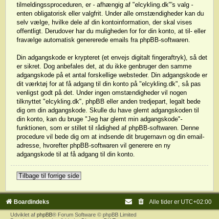
tilmeldingssproceduren, er - afhængig af "elcykling.dk"'s valg -
enten obligatorisk eller valgfrit. Under alle omstændigheder kan du
selv vælge, hvilke dele af din kontoinformation, der skal vises
offentligt. Derudover har du muligheden for for din konto, at til- eller
fravælge automatisk genererede emails fra phpBB-softwaren.
Din adgangskode er krypteret (et envejs digitalt fingeraftryk), så det
er sikret. Dog anbefales det, at du ikke genbruger den samme
adgangskode på et antal forskellige websteder. Din adgangskode er
dit værktøj for at få adgang til din konto på "elcykling.dk", så pas
venligst godt på det. Under ingen omstændigheder vil nogen
tilknyttet "elcykling.dk", phpBB eller anden tredjepart, legalt bede
dig om din adgangskode. Skulle du have glemt adgangskoden til
din konto, kan du bruge "Jeg har glemt min adgangskode"-
funktionen, som er stillet til rådighed af phpBB-softwaren. Denne
procedure vil bede dig om at indsende dit brugernavn og din email-
adresse, hvorefter phpBB-softwaren vil generere en ny
adgangskode til at få adgang til din konto.
Tilbage til forrige side
Boardindeks
Alle tider er
UTC+02:00
Udviklet af
phpBB
® Forum Software © phpBB Limited