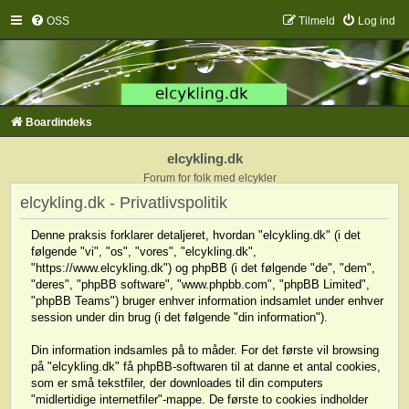
OSS
Tilmeld
Log ind
Boardindeks
elcykling.dk
Forum for folk med elcykler
elcykling.dk - Privatlivspolitik
Denne praksis forklarer detaljeret, hvordan "elcykling.dk" (i det
følgende "vi", "os", "vores", "elcykling.dk",
"https://www.elcykling.dk") og phpBB (i det følgende "de", "dem",
"deres", "phpBB software", "www.phpbb.com", "phpBB Limited",
"phpBB Teams") bruger enhver information indsamlet under enhver
session under din brug (i det følgende "din information").
Din information indsamles på to måder. For det første vil browsing
på "elcykling.dk" få phpBB-softwaren til at danne et antal cookies,
som er små tekstfiler, der downloades til din computers
"midlertidige internetfiler"-mappe. De første to cookies indholder