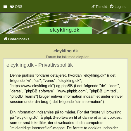
OSS
Tilmeld
Log ind
Boardindeks
elcykling.dk
Forum for folk med elcykler
elcykling.dk - Privatlivspolitik
Denne praksis forklarer detaljeret, hvordan "elcykling.dk" (i det
følgende "vi", "os", "vores", "elcykling.dk",
"https://www.elcykling.dk") og phpBB (i det følgende "de", "dem",
"deres", "phpBB software", "www.phpbb.com", "phpBB Limited",
"phpBB Teams") bruger enhver information indsamlet under enhver
session under din brug (i det følgende "din information").
Din information indsamles på to måder. For det første vil browsing
på "elcykling.dk" få phpBB-softwaren til at danne et antal cookies,
som er små tekstfiler, der downloades til din computers
"midlertidige internetfiler"-mappe. De første to cookies indholder