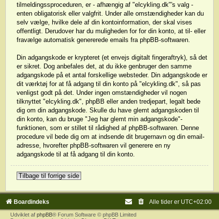
tilmeldingssproceduren, er - afhængig af "elcykling.dk"'s valg -
enten obligatorisk eller valgfrit. Under alle omstændigheder kan du
selv vælge, hvilke dele af din kontoinformation, der skal vises
offentligt. Derudover har du muligheden for for din konto, at til- eller
fravælge automatisk genererede emails fra phpBB-softwaren.
Din adgangskode er krypteret (et envejs digitalt fingeraftryk), så det
er sikret. Dog anbefales det, at du ikke genbruger den samme
adgangskode på et antal forskellige websteder. Din adgangskode er
dit værktøj for at få adgang til din konto på "elcykling.dk", så pas
venligst godt på det. Under ingen omstændigheder vil nogen
tilknyttet "elcykling.dk", phpBB eller anden tredjepart, legalt bede
dig om din adgangskode. Skulle du have glemt adgangskoden til
din konto, kan du bruge "Jeg har glemt min adgangskode"-
funktionen, som er stillet til rådighed af phpBB-softwaren. Denne
procedure vil bede dig om at indsende dit brugernavn og din email-
adresse, hvorefter phpBB-softwaren vil generere en ny
adgangskode til at få adgang til din konto.
Tilbage til forrige side
Boardindeks
Alle tider er
UTC+02:00
Udviklet af
phpBB
® Forum Software © phpBB Limited