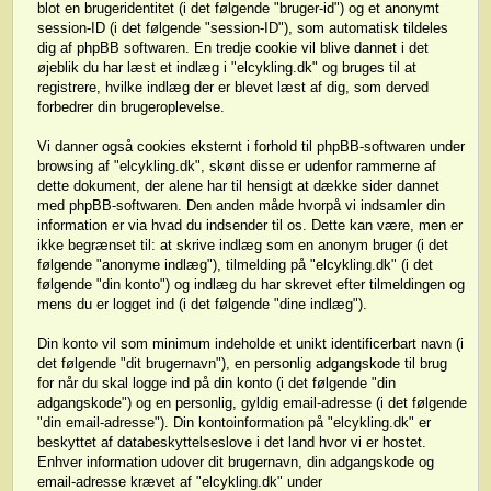
blot en brugeridentitet (i det følgende "bruger-id") og et anonymt
session-ID (i det følgende "session-ID"), som automatisk tildeles
dig af phpBB softwaren. En tredje cookie vil blive dannet i det
øjeblik du har læst et indlæg i "elcykling.dk" og bruges til at
registrere, hvilke indlæg der er blevet læst af dig, som derved
forbedrer din brugeroplevelse.
Vi danner også cookies eksternt i forhold til phpBB-softwaren under
browsing af "elcykling.dk", skønt disse er udenfor rammerne af
dette dokument, der alene har til hensigt at dække sider dannet
med phpBB-softwaren. Den anden måde hvorpå vi indsamler din
information er via hvad du indsender til os. Dette kan være, men er
ikke begrænset til: at skrive indlæg som en anonym bruger (i det
følgende "anonyme indlæg"), tilmelding på "elcykling.dk" (i det
følgende "din konto") og indlæg du har skrevet efter tilmeldingen og
mens du er logget ind (i det følgende "dine indlæg").
Din konto vil som minimum indeholde et unikt identificerbart navn (i
det følgende "dit brugernavn"), en personlig adgangskode til brug
for når du skal logge ind på din konto (i det følgende "din
adgangskode") og en personlig, gyldig email-adresse (i det følgende
"din email-adresse"). Din kontoinformation på "elcykling.dk" er
beskyttet af databeskyttelseslove i det land hvor vi er hostet.
Enhver information udover dit brugernavn, din adgangskode og
email-adresse krævet af "elcykling.dk" under