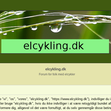
elcykling.dk
Forum for folk med elcykler
e "vi", "os", "vores", "elcykling.dk", "https://www.elcykling.dk"), indvilliger d
ller bruge "elcykling.dk", hvis du ikke indvilliger i at være retsgyldigt bundet 
 informere dig, alligevel vil det være fornuftigt, at du selv gennemgår disse bet