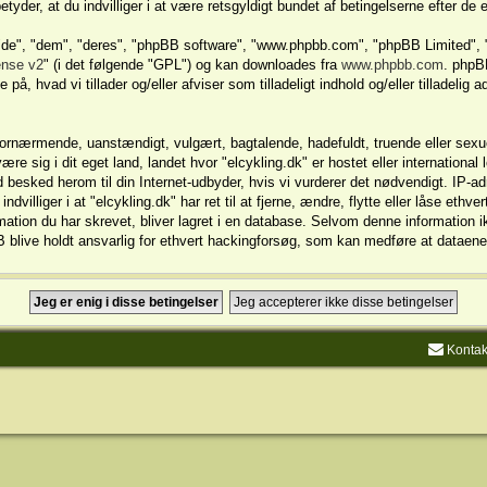
etyder, at du indvilliger i at være retsgyldigt bundet af betingelserne efter de 
 "de", "dem", "deres", "phpBB software", "www.phpbb.com", "phpBB Limited", "
ense v2
" (i det følgende "GPL") og kan downloades fra
www.phpbb.com
. phpB
på, hvad vi tillader og/eller afviser som tilladeligt indhold og/eller tilladeli
 fornærmende, uanstændigt, vulgært, bagtalende, hadefuldt, truende eller sexue
ære sig i dit eget land, landet hvor "elcykling.dk" er hostet eller internationa
 besked herom til din Internet-udbyder, hvis vi vurderer det nødvendigt. IP-adr
villiger i at "elcykling.dk" har ret til at fjerne, ændre, flytte eller låse ethver
mation du har skrevet, bliver lagret i en database. Selvom denne information ikk
B blive holdt ansvarlig for ethvert hackingforsøg, som kan medføre at dataene
Kontak