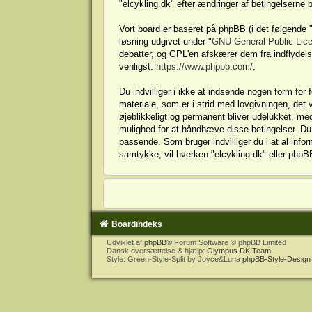
"elcykling.dk" efter ændringer af betingelserne b
Vort board er baseret på phpBB (i det følgende
løsning udgivet under "
GNU General Public Lic
debatter, og GPL'en afskærer dem fra indflydelse 
venligst:
https://www.phpbb.com/
.
Du indvilliger i ikke at indsende nogen form for
materiale, som er i strid med lovgivningen, det v
øjeblikkeligt og permanent bliver udelukket, med
mulighed for at håndhæve disse betingelser. Du ind
passende. Som bruger indvilliger du i at al infor
samtykke, vil hverken "elcykling.dk" eller phpB
Boardindeks
Udviklet af
phpBB
® Forum Software © phpBB Limited
Dansk oversættelse & hjælp:
Olympus DK Team
Style: Green-Style-Split by Joyce&Luna
phpBB-Style-Design