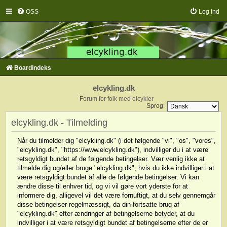
OSS
Log ind
Boardindeks
elcykling.dk
Forum for folk med elcykler
Sprog:
elcykling.dk - Tilmelding
Når du tilmelder dig "elcykling.dk" (i det følgende "vi", "os", "vores",
"elcykling.dk", "https://www.elcykling.dk"), indvilliger du i at være
retsgyldigt bundet af de følgende betingelser. Vær venlig ikke at
tilmelde dig og/eller bruge "elcykling.dk", hvis du ikke indvilliger i at
være retsgyldigt bundet af alle de følgende betingelser. Vi kan
ændre disse til enhver tid, og vi vil gøre vort yderste for at
informere dig, alligevel vil det være fornuftigt, at du selv gennemgår
disse betingelser regelmæssigt, da din fortsatte brug af
"elcykling.dk" efter ændringer af betingelserne betyder, at du
indvilliger i at være retsgyldigt bundet af betingelserne efter de er