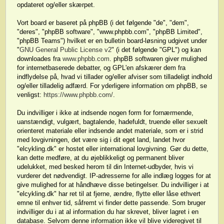
opdateret og/eller skærpet.
Vort board er baseret på phpBB (i det følgende "de", "dem",
"deres", "phpBB software", "www.phpbb.com", "phpBB Limited",
"phpBB Teams") hvilket er en bulletin board-løsning udgivet under
"
GNU General Public License v2
" (i det følgende "GPL") og kan
downloades fra
www.phpbb.com
. phpBB softwaren giver mulighed
for internetbaserede debatter, og GPL'en afskærer dem fra
indflydelse på, hvad vi tillader og/eller afviser som tilladeligt indhold
og/eller tilladelig adfærd. For yderligere information om phpBB, se
venligst:
https://www.phpbb.com/
.
Du indvilliger i ikke at indsende nogen form for fornærmende,
uanstændigt, vulgært, bagtalende, hadefuldt, truende eller sexuelt
orienteret materiale eller indsende andet materiale, som er i strid
med lovgivningen, det være sig i dit eget land, landet hvor
"elcykling.dk" er hostet eller international lovgivning. Gør du dette,
kan dette medføre, at du øjeblikkeligt og permanent bliver
udelukket, med besked herom til din Internet-udbyder, hvis vi
vurderer det nødvendigt. IP-adresserne for alle indlæg logges for at
give mulighed for at håndhæve disse betingelser. Du indvilliger i at
"elcykling.dk" har ret til at fjerne, ændre, flytte eller låse ethvert
emne til enhver tid, såfremt vi finder dette passende. Som bruger
indvilliger du i at al information du har skrevet, bliver lagret i en
database. Selvom denne information ikke vil blive videregivet til