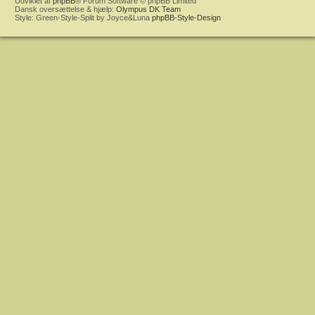
Udviklet af
phpBB
® Forum Software © phpBB Limited
Dansk oversættelse & hjælp:
Olympus DK Team
Style: Green-Style-Split by Joyce&Luna
phpBB-Style-Design