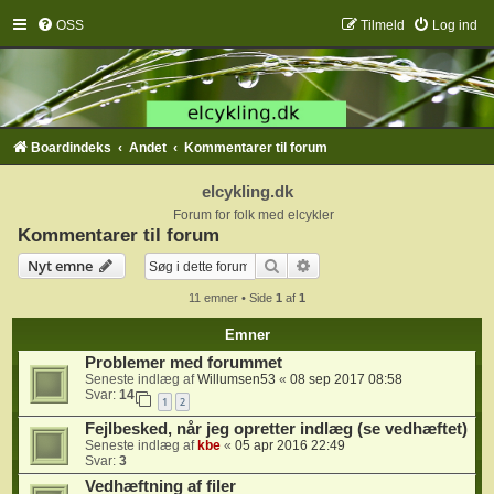
OSS
Tilmeld
Log ind
Boardindeks
Andet
Kommentarer til forum
elcykling.dk
Forum for folk med elcykler
Kommentarer til forum
Søg
Avanceret søgning
Nyt emne
11 emner • Side
1
af
1
Emner
Problemer med forummet
Seneste indlæg af
Willumsen53
«
08 sep 2017 08:58
Svar:
14
1
2
Fejlbesked, når jeg opretter indlæg (se vedhæftet)
Seneste indlæg af
kbe
«
05 apr 2016 22:49
Svar:
3
Vedhæftning af filer