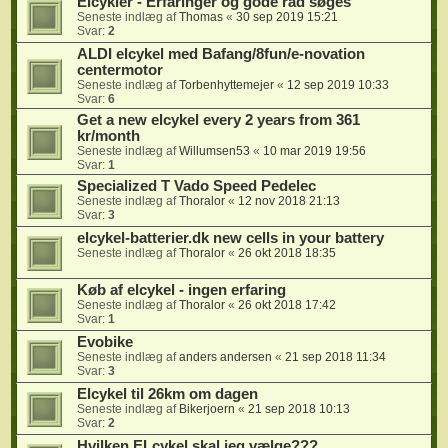
Elcykler - Erfaringer og gode råd søges
Seneste indlæg af
Thomas
«
30 sep 2019 15:21
Svar:
2
ALDI elcykel med Bafang/8fun/e-novation
centermotor
Seneste indlæg af
Torbenhyttemejer
«
12 sep 2019 10:33
Svar:
6
Get a new elcykel every 2 years from 361
kr/month
Seneste indlæg af
Willumsen53
«
10 mar 2019 19:56
Svar:
1
Specialized T Vado Speed Pedelec
Seneste indlæg af
Thoralor
«
12 nov 2018 21:13
Svar:
3
elcykel-batterier.dk new cells in your battery
Seneste indlæg af
Thoralor
«
26 okt 2018 18:35
Køb af elcykel - ingen erfaring
Seneste indlæg af
Thoralor
«
26 okt 2018 17:42
Svar:
1
Evobike
Seneste indlæg af
anders andersen
«
21 sep 2018 11:34
Svar:
3
Elcykel til 26km om dagen
Seneste indlæg af
Bikerjoern
«
21 sep 2018 10:13
Svar:
2
Hvilken ELcykel skal jeg vælge???