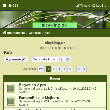
OSS
Tilmeld
Log ind
Boardindeks
Generelt
Køb
elcykling.dk
Forum for folk med elcykler
Køb
Søg
Avanceret søgning
Nyt emne
Side
1
af
9
1
2
3
4
5
9
Næste
225 emner
…
Emner
Engwe ep-2 pro
Seneste indlæg af
LotteChristoffersen
«
10 okt 2022 14:42
Svar:
2
FantomBike -> Mejborn
Seneste indlæg af
Willumsen53
«
06 mar 2020 23:00
Svar:
3