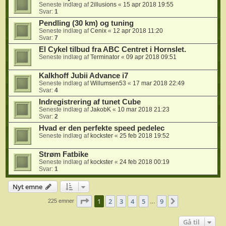
Seneste indlæg af
2illusions
«
15 apr 2018 19:55
Svar:
1
Pendling (30 km) og tuning
Seneste indlæg af
Cenix
«
12 apr 2018 11:20
Svar:
7
El Cykel tilbud fra ABC Centret i Hornslet.
Seneste indlæg af
Terminator
«
09 apr 2018 09:51
Kalkhoff Jubii Advance i7
Seneste indlæg af
Willumsen53
«
17 mar 2018 22:49
Svar:
4
Indregistrering af tunet Cube
Seneste indlæg af
JakobK
«
10 mar 2018 21:23
Svar:
2
Hvad er den perfekte speed pedelec
Seneste indlæg af
kockster
«
25 feb 2018 19:52
Strøm Fatbike
Seneste indlæg af
kockster
«
24 feb 2018 00:19
Svar:
1
Nyt emne
Side
1
af
9
1
2
3
4
5
9
Næste
225 emner
…
Gå til