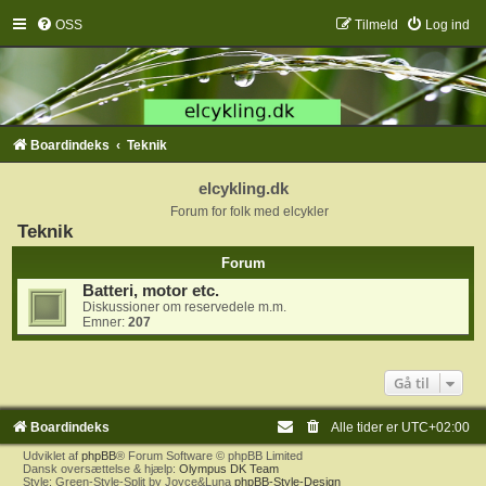
OSS
Tilmeld
Log ind
Boardindeks
Teknik
elcykling.dk
Forum for folk med elcykler
Teknik
Forum
Batteri, motor etc.
Diskussioner om reservedele m.m.
Emner:
207
Gå til
Boardindeks
Alle tider er
UTC+02:00
Udviklet af
phpBB
® Forum Software © phpBB Limited
Dansk oversættelse & hjælp:
Olympus DK Team
Style: Green-Style-Split by Joyce&Luna
phpBB-Style-Design