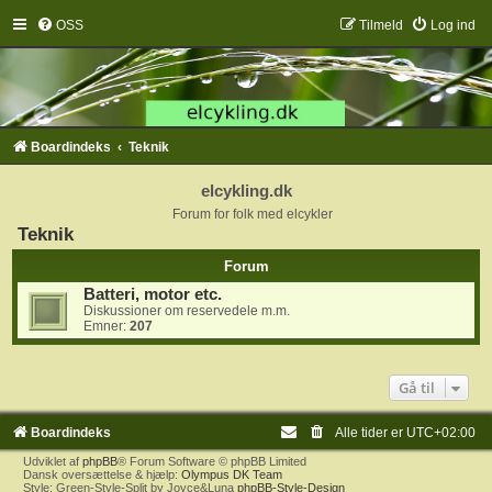
OSS
Tilmeld
Log ind
Boardindeks
Teknik
elcykling.dk
Forum for folk med elcykler
Teknik
Forum
Batteri, motor etc.
Diskussioner om reservedele m.m.
Emner:
207
Gå til
Boardindeks
Alle tider er
UTC+02:00
Udviklet af
phpBB
® Forum Software © phpBB Limited
Dansk oversættelse & hjælp:
Olympus DK Team
Style: Green-Style-Split by Joyce&Luna
phpBB-Style-Design