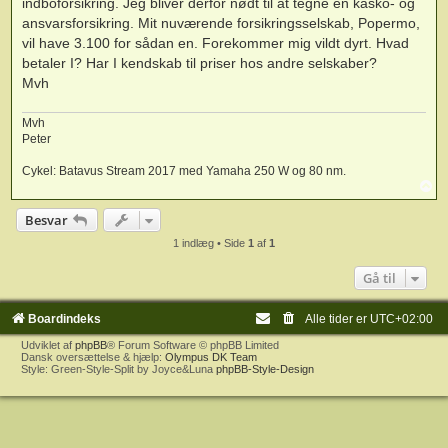
indboforsikring. Jeg bliver derfor nødt til at tegne en kasko- og
ansvarsforsikring. Mit nuværende forsikringsselskab, Popermo,
vil have 3.100 for sådan en. Forekommer mig vildt dyrt. Hvad
betaler I? Har I kendskab til priser hos andre selskaber?
Mvh
Mvh
Peter
Cykel: Batavus Stream 2017 med Yamaha 250 W og 80 nm.
T
o
p
Besvar
1 indlæg • Side
1
af
1
Gå til
Boardindeks
Alle tider er
UTC+02:00
Udviklet af
phpBB
® Forum Software © phpBB Limited
Dansk oversættelse & hjælp:
Olympus DK Team
Style: Green-Style-Split by Joyce&Luna
phpBB-Style-Design