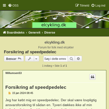
OSS
Tilmeld
Log ind
Boardindeks
Generelt
Diverse
elcykling.dk
Forum for folk med elcykler
Forsikring af speedpedelec
Søg
Avanceret søgning
Besvar
1 indlæg • Side
1
af
1
Willumsen53
Forsikring af speedpedelec
I
15 jan 2024 08:45
n
d
Jeg har købt mig en speedpedelec. Der skal være lovpligtig
l
ansvarsforsikring til sådan en. Tyveri dækkes ikke af min
æ
g