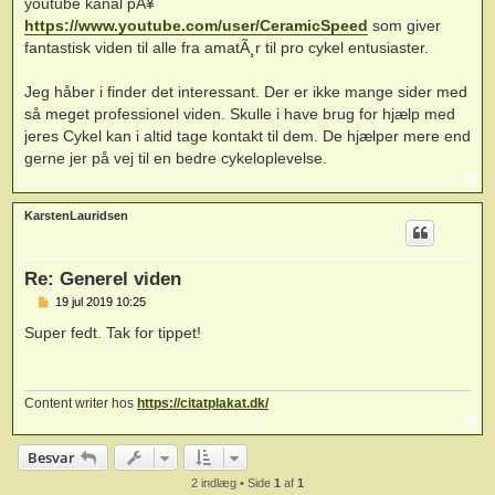
youtube kanal pÃ¥
https://www.youtube.com/user/CeramicSpeed
som giver
fantastisk viden til alle fra amatÃ¸r til pro cykel entusiaster.
Jeg håber i finder det interessant. Der er ikke mange sider med
så meget professionel viden. Skulle i have brug for hjælp med
jeres Cykel kan i altid tage kontakt til dem. De hjælper mere end
gerne jer på vej til en bedre cykeloplevelse.
T
o
p
KarstenLauridsen
Re: Generel viden
I
19 jul 2019 10:25
n
d
Super fedt. Tak for tippet!
l
æ
g
Content writer hos
https://citatplakat.dk/
T
o
p
Besvar
2 indlæg • Side
1
af
1