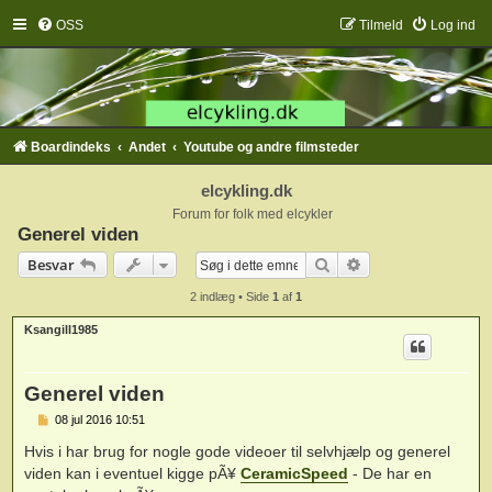
OSS
Tilmeld
Log ind
Boardindeks
Andet
Youtube og andre filmsteder
elcykling.dk
Forum for folk med elcykler
Generel viden
Søg
Avanceret søgning
Besvar
2 indlæg • Side
1
af
1
Ksangill1985
Generel viden
I
08 jul 2016 10:51
n
d
Hvis i har brug for nogle gode videoer til selvhjælp og generel
l
viden kan i eventuel kigge pÃ¥
CeramicSpeed
- De har en
æ
g