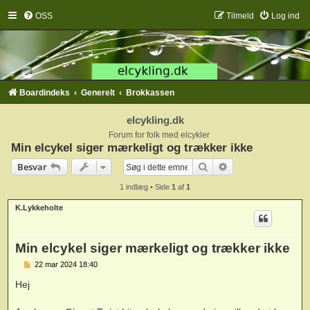
OSS
Tilmeld
Log ind
Boardindeks
Generelt
Brokkassen
elcykling.dk
Forum for folk med elcykler
Min elcykel siger mærkeligt og trækker ikke
Søg
Avanceret søgning
Besvar
1 indlæg • Side
1
af
1
K.Lykkeholte
Min elcykel siger mærkeligt og trækker ikke
I
22 mar 2024 18:40
n
d
Hej
l
æ
g