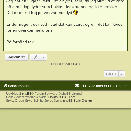
Jeg har en Gigant Twist Lite elcykel, som, da jeg ville ud at køre
på den i dag, lyder som hakkende/skruende og ikke trækker.
Det er en ret høj pg vedvarende lyd
Er der nogen, der ved hvad det kan være, og om det kan laves
for en overkommelig pris.
På forhånd tak.
T
o
p
Besvar
1 indlæg • Side
1
af
1
Gå til
Boardindeks
Alle tider er
UTC+02:00
Udviklet af
phpBB
® Forum Software © phpBB Limited
Dansk oversættelse & hjælp:
Olympus DK Team
Style: Green-Style-Split by Joyce&Luna
phpBB-Style-Design